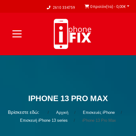
0 προϊόν(τα) - 0,00€
2610 334759
IPHONE 13 PRO MAX
Βρίσκεστε εδώ:
Αρχική
Επισκευές iPhone
Επισκευή iPhone 13 series
iPhone 13 Pro Max