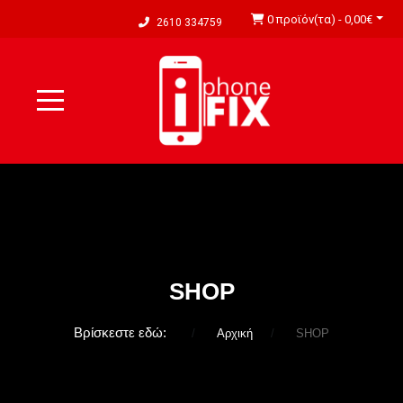
0 προϊόν(τα) - 0,00€
2610 334759
SHOP
Βρίσκεστε εδώ:
Αρχική
SHOP