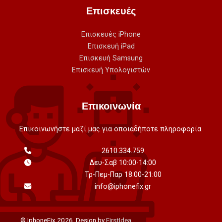
Επισκευές
Επισκευές iPhone
Επισκευή iPad
Επισκευή Samsung
Επισκευή Υπολογιστών
Επικοινωνία
Επικοινωνήστε μαζί μας για οποιαδήποτε πληροφορία.
2610.334.759
Δευ-Σαβ 10:00-14:00
Τρ-Πεμ-Παρ 18:00-21:00
info@iphonefix.gr
© IphoneFix 2026. Design by
FirstIdea