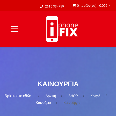
0 προϊόν(τα) - 0,00€
2610 334759
ΚΑΙΝΟΎΡΓΙΑ
Βρίσκεστε εδώ:
Αρχική
SHOP
Κινητά
Καινούρια
Καινούργια