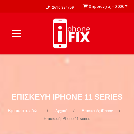
0 προϊόν(τα) - 0,00€
2610 334759
ΕΠΙΣΚΕΥΉ IPHONE 11 SERIES
Βρίσκεστε εδώ:
Αρχική
Επισκευές iPhone
Επισκευή iPhone 11 series