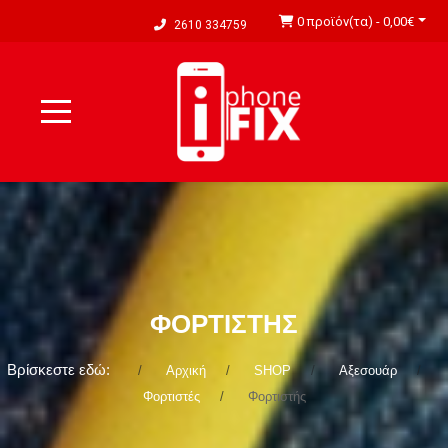
0 προϊόν(τα) - 0,00€
2610 334759
ΦΟΡΤΙΣΤΉΣ
Βρίσκεστε εδώ:
Αρχική
SHOP
Αξεσουάρ
Φορτιστές
Φορτιστής