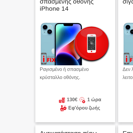
σπασμένης οθόνης
σίγ
iPhone 14
Ραγισμένο ή σπασμένο
Δεν 
κρύσταλλο οθόνης.
λειτ
130€
1 ώρα
Εφ'όρου ζωής