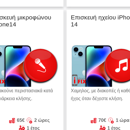
σκευή μικροφώνου
Επισκευή ηχείου iPh
one14
14
ακούνε περιστασιακά κατά
Χαμηλος, με διακοπές ή καθ
διάρκεια κλήσης.
ήχος όταν δέχεστε κλήση.
65€
2 ώρες
70€
1 ώρα
1 έτος
1 έτος