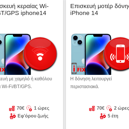
σκευή κεραίας Wi-
Επισκευή μοτέρ δόνη
BT/GPS iphone14
iPhone 14
ευή με χαμηλό ή καθόλου
Η δόνηση λειτουργεί
 Wi-Fi/BT/GPS.
περιστασιακά.
70€
1 ώρες
70€
2 ώρε
Εφ’όρου ζωής
5 έτη