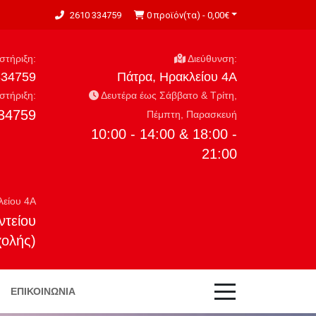
2610 334759
0 προϊόν(τα) - 0,00€
τήριξη:
Διεύθυνση:
334759
Πάτρα, Ηρακλείου 4Α
τήριξη:
Δευτέρα έως Σάββατο & Τρίτη,
34759
Πέμπτη, Παρασκευή
10:00 - 14:00 & 18:00 -
21:00
λείου 4Α
ντείου
χολής)
ΕΠΙΚΟΙΝΩΝΊΑ