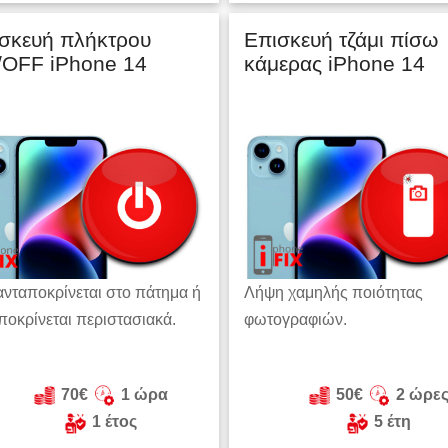
σκευή πλήκτρου
Επισκευή τζάμι πίσω
OFF iPhone 14
κάμερας iPhone 14
ανταποκρίνεται στο πάτημα ή
Λήψη χαμηλής ποιότητας
ποκρίνεται περιστασιακά.
φωτογραφιών.
70€
1 ώρα
50€
2 ώρε
1 έτος
5 έτη