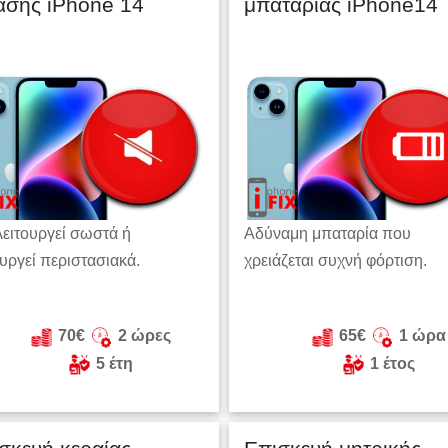
ασης iPhone 14
μπαταρίας iPhone14
λειτουργεί σωστά ή
Αδύναμη μπαταρία που
ουργεί περιστασιακά.
χρειάζεται συχνή φόρτιση.
70€
2 ώρες
65€
1 ώρα
5 έτη
1 έτος