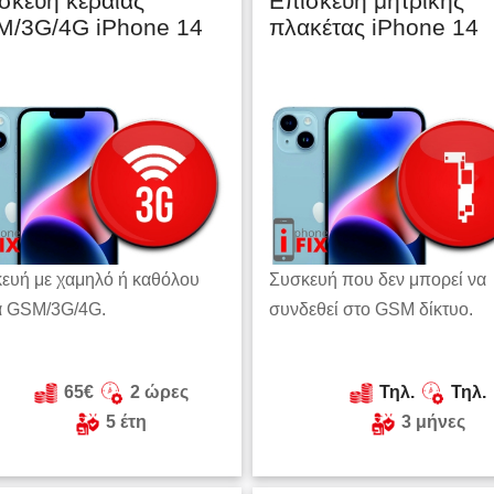
σκευή κεραίας
Επισκευή μητρικής
/3G/4G iPhone 14
πλακέτας iPhone 14
ευή με χαμηλό ή καθόλου
Συσκευή που δεν μπορεί να
α GSM/3G/4G.
συνδεθεί στο GSM δίκτυο.
65€
2 ώρες
Τηλ.
Τηλ.
5 έτη
3 μήνες