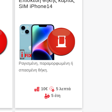
Επισκευή θήκης κάρτας
SIM iPhone14
Ραγισμένη, παραμορφωμένη ή
σπασμένη θήκη.
10€
5 λεπτά
5 έτη