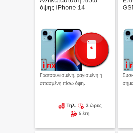
Αντικατάσταση πίσω
Επι
όψης iPhone 14
GSM
Γρατσουνισμένη, ραγισμένη ή
Συσκ
σπασμένη πίσω όψη.
σήμ
Τηλ.
3 ώρες
5 έτη