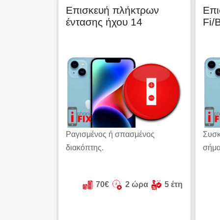
Eπισκευή πλήκτρων
Επι
έντασης ήχου 14
Fi/
Ραγισμένος ή σπασμένος
Συσκ
διακόπτης.
σήμα
70€
2 ώρα
5 έτη