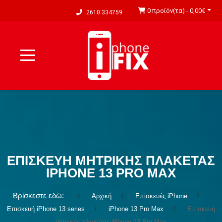
0 προϊόν(τα) - 0,00€
2610 334759
ΕΠΙΣΚΕΥΉ ΜΗΤΡΙΚΉΣ ΠΛΑΚΈΤΑΣ
IPHONE 13 PRO MAX
Βρίσκεστε εδώ:
Αρχική
Επισκευές iPhone
Επισκευή iPhone 13 series
iPhone 13 Pro Max
Επισκευή
μητρικής πλακέτας iPhone 13 Pro Max