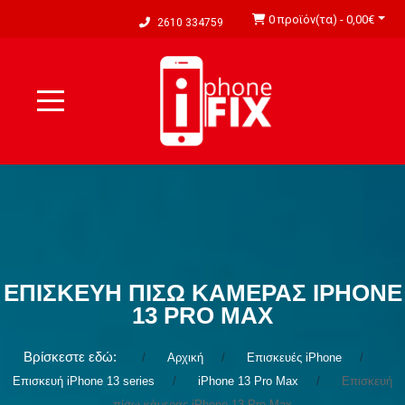
0 προϊόν(τα) - 0,00€
2610 334759
ΕΠΙΣΚΕΥΉ ΠΊΣΩ ΚΆΜΕΡΑΣ IPHONE
13 PRO MAX
Βρίσκεστε εδώ:
Αρχική
Επισκευές iPhone
Επισκευή iPhone 13 series
iPhone 13 Pro Max
Επισκευή
πίσω κάμερας iPhone 13 Pro Max