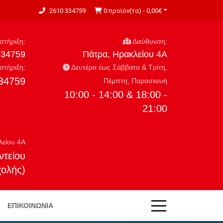
2610 334759
0 προϊόν(τα) - 0,00€
τήριξη:
Διεύθυνση:
334759
Πάτρα, Ηρακλείου 4Α
τήριξη:
Δευτέρα έως Σάββατο & Τρίτη,
34759
Πέμπτη, Παρασκευή
10:00 - 14:00 & 18:00 -
21:00
λείου 4Α
ντείου
χολής)
ΕΠΙΚΟΙΝΩΝΊΑ