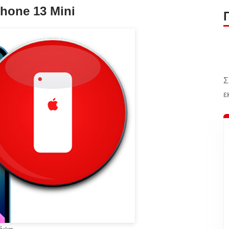
hone 13 Mini
Σ
ε