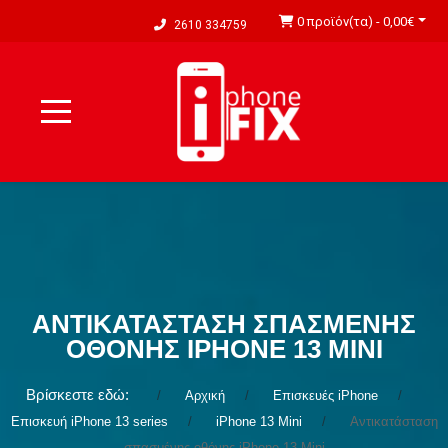
0 προϊόν(τα) - 0,00€
2610 334759
ΑΝΤΙΚΑΤΆΣΤΑΣΗ ΣΠΑΣΜΈΝΗΣ
ΟΘΌΝΗΣ IPHONE 13 MINI
Βρίσκεστε εδώ:
Αρχική
Επισκευές iPhone
Επισκευή iPhone 13 series
iPhone 13 Mini
Αντικατάσταση
σπασμένης οθόνης iPhone 13 Mini