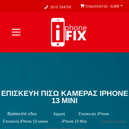
0 προϊόν(τα) - 0,00€
2610 334759
ΕΠΙΣΚΕΥΉ ΠΊΣΩ ΚΆΜΕΡΑΣ IPHONE
13 MINI
Βρίσκεστε εδώ:
Αρχική
Επισκευές iPhone
Επισκευή iPhone 13 series
iPhone 13 Mini
Επισκευή πίσω
κάμερας iPhone 13 mini