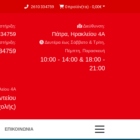
2610 334759
0 προϊόν(τα) - 0,00€
τήριξη:
Διεύθυνση:
334759
Πάτρα, Ηρακλείου 4Α
τήριξη:
Δευτέρα έως Σάββατο & Τρίτη,
34759
Πέμπτη, Παρασκευή
10:00 - 14:00 & 18:00 -
21:00
λείου 4Α
ντείου
χολής)
ΕΠΙΚΟΙΝΩΝΊΑ