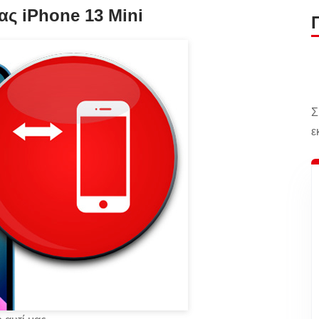
ας iPhone 13 Mini
Σ
ε