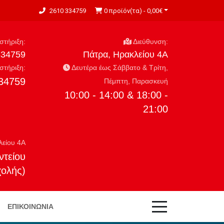
2610 334759
0 προϊόν(τα) - 0,00€
τήριξη:
Διεύθυνση:
334759
Πάτρα, Ηρακλείου 4Α
τήριξη:
Δευτέρα έως Σάββατο & Τρίτη,
34759
Πέμπτη, Παρασκευή
10:00 - 14:00 & 18:00 -
21:00
λείου 4Α
ντείου
χολής)
ΕΠΙΚΟΙΝΩΝΊΑ