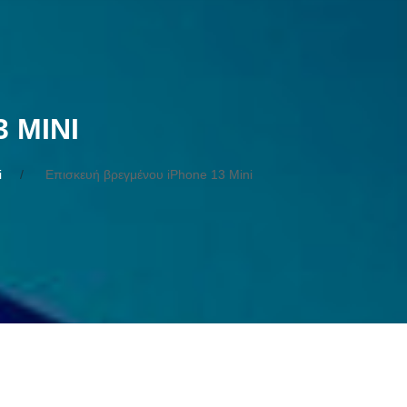
 MINI
i
Επισκευή βρεγμένου iPhone 13 Mini