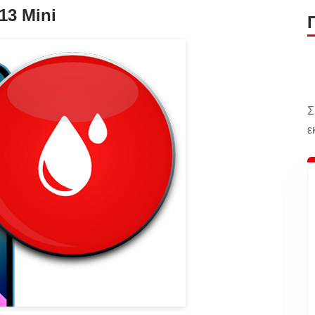
13 Mini
Σ
ε