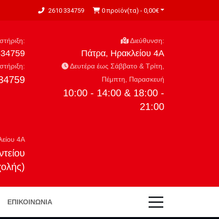
2610 334759
0 προϊόν(τα) - 0,00€
τήριξη:
Διεύθυνση:
334759
Πάτρα, Ηρακλείου 4Α
τήριξη:
Δευτέρα έως Σάββατο & Τρίτη,
34759
Πέμπτη, Παρασκευή
10:00 - 14:00 & 18:00 -
21:00
λείου 4Α
ντείου
χολής)
ΕΠΙΚΟΙΝΩΝΊΑ