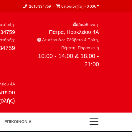
2610 334759
0 προϊόν(τα) - 0,00€
τήριξη:
Διεύθυνση:
334759
Πάτρα, Ηρακλείου 4Α
τήριξη:
Δευτέρα έως Σάββατο & Τρίτη,
34759
Πέμπτη, Παρασκευή
10:00 - 14:00 & 18:00 -
21:00
λείου 4Α
ντείου
χολής)
ΕΠΙΚΟΙΝΩΝΊΑ