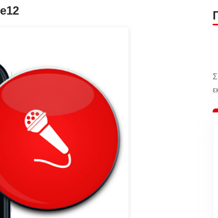
e12
Σ
ε