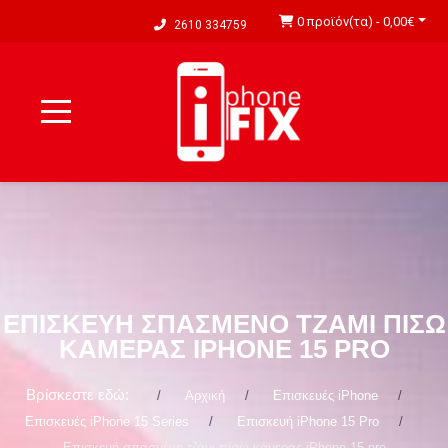
0 προϊόν(τα) - 0,00€
2610 334759
ΕΠΙΣΚΕΥΉ ΣΠΑΣΜΈΝΟ ΤΖΆΜΙ ΠΊΣΩ
ΚΆΜΕΡΑΣ IPHONE 15 PRO
Βρίσκεστε εδώ:
Αρχική
Επισκευές iPhone
Επισκευές iPhone 15 Series
Επισκευή iPhone 15 Pro
Επισκευή σπασμένο τζάμι πίσω κάμερας iPhone 15 pro