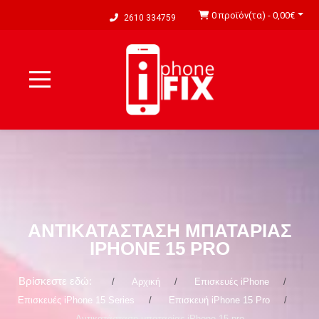
0 προϊόν(τα) - 0,00€
2610 334759
ΑΝΤΙΚΑΤΆΣΤΑΣΗ ΜΠΑΤΑΡΊΑΣ
IPHONE 15 PRO
Βρίσκεστε εδώ:
Αρχική
Επισκευές iPhone
Επισκευές iPhone 15 Series
Επισκευή iPhone 15 Pro
Αντικατάσταση μπαταρίας iPhone 15 pro